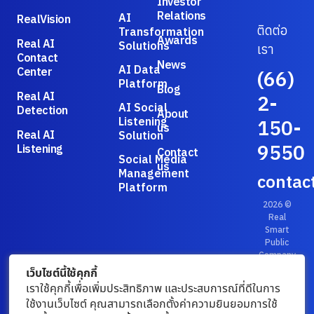
Investor
Relations
AI
RealVision
ติดต่อ
Transformation
Awards
Real AI
Solutions
เรา
Contact
News
AI Data
Center
(66)
Platform
Blog
Real AI
2-
AI Social
Detection
About
Listening
150-
us
Real AI
Solution
9550
Listening
Contact
Social Media
us
Management
contac
Platform
2026 ©
Real
Smart
Public
Company
Limited.
เว็บไซต์นี้ใช้คุกกี้
Privacy
เราใช้คุกกี้เพื่อเพิ่มประสิทธิภาพ และประสบการณ์ที่ดีในการ
Policy
/
ใช้งานเว็บไซต์ คุณสามารถเลือกตั้งค่าความยินยอมการใช้
Terms &