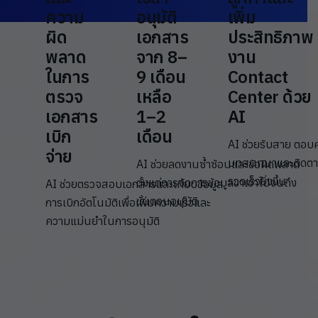
ความ
อนุมัติ
เพิ่ม
ผิด
เอกสาร
ประสิทธิภาพ
พลาด
จาก 8–
งาน
ในการ
9 เดือน
Contact
ตรวจ
เหลือ
Center ด้วย
เอกสาร
1–2
AI
เบิก
เดือน
AI ช่วยรับสาย ตอบค
จ่าย
บทสนทนาและติดตามง
AI ช่วยลดงานซ้ำซ้อนและข้อผิดพลาด
รวดเร็วยิ่งขึ้น
ตั้งแต่การจัดการข้อมูลขาเข้าไปจนถึง
AI ช่วยตรวจสอบเอกสารและเทียบข้อมูล
ขั้นตอนอนุมัติ
การเบิกอัตโนมัติเพื่อเพิ่มความเร็วและ
ความแม่นยำในการอนุมัติ