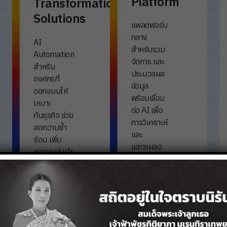
Platform
Transformation
Solutions
แพลตฟอร์ม
กลาง
AI
สำหรับรวม
Automation
จัดการ และ
สำหรับ
ประมวลผล
องค์กรที่
ข้อมูล
ออกแบบให้
พร้อมเชื่อม
เหมาะ
ต่อ AI เพื่อ
กับธุรกิจ ช่วย
การวิเคราะห์
ลดความซ้ำ
และ
ซ้อน เพิ่ม
แสดงผลอ
ความแม่นยำ
ย่างรวดเร็ว
และยกระดับ
แม่นยำ และ
ประสิทธิภาพ
ปลอดภัย
การทำงาน