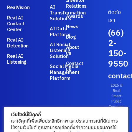
Investor
Relations
AI
RealVision
ติดต่อ
Transformation
Awards
Real AI
Solutions
เรา
Contact
News
AI Data
Center
(66)
Platform
Blog
Real AI
2-
AI Social
Detection
About
Listening
150-
us
Real AI
Solution
9550
Listening
Contact
Social Media
us
Management
contac
Platform
2026 ©
Real
Smart
Public
Company
Limited.
เว็บไซต์นี้ใช้คุกกี้
Privacy
เราใช้คุกกี้เพื่อเพิ่มประสิทธิภาพ และประสบการณ์ที่ดีในการ
Policy
/
ใช้งานเว็บไซต์ คุณสามารถเลือกตั้งค่าความยินยอมการใช้
Terms &