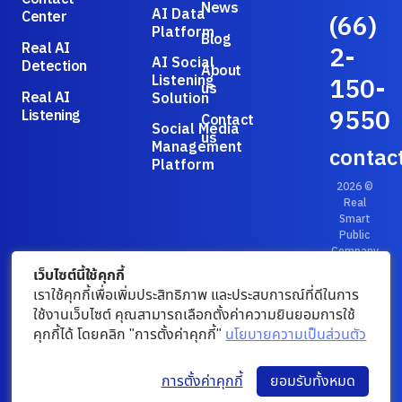
News
AI Data
Center
(66)
Platform
Blog
Real AI
2-
AI Social
Detection
About
Listening
150-
us
Real AI
Solution
9550
Listening
Contact
Social Media
us
Management
contac
Platform
2026 ©
Real
Smart
Public
Company
Limited.
เว็บไซต์นี้ใช้คุกกี้
Privacy
เราใช้คุกกี้เพื่อเพิ่มประสิทธิภาพ และประสบการณ์ที่ดีในการ
Policy
/
ใช้งานเว็บไซต์ คุณสามารถเลือกตั้งค่าความยินยอมการใช้
Terms &
คุกกี้ได้ โดยคลิก "การตั้งค่าคุกกี้"
นโยบายความเป็นส่วนตัว
Conditions
การตั้งค่าคุกกี้
ยอมรับทั้งหมด