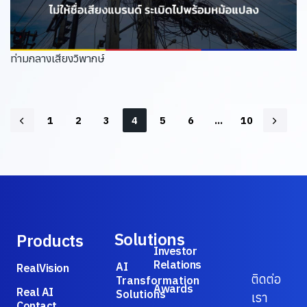
ท่ามกลางเสียงวิพากษ์
1
2
3
4
5
6
…
10
Solutions
Products
Investor
Relations
AI
RealVision
ติดต่อ
Transformation
Awards
Real AI
Solutions
เรา
Contact