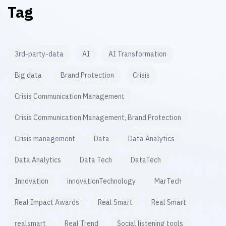
Tag
3rd-party-data
AI
AI Transformation
Big data
Brand Protection
Crisis
Crisis Communication Management
Crisis Communication Management, Brand Protection
Crisis management
Data
Data Analytics
Data Analytics
Data Tech
DataTech
Innovation
innovationTechnology
MarTech
Real Impact Awards
Real Smart
Real Smart
realsmart
Real Trend
Social listening tools