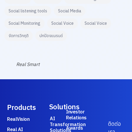
Social listening tools
Social Media
Social Monitoring
Social Voice
Social Voice
จัดการวิกฤติ
ปกป้องแบรนด์
Real Smart
Solutions
Products
Investor
Relations
AI
RealVision
ติดต่อ
Transformation
Awards
Real AI
Solutions
เรา