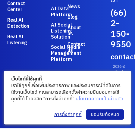
Contact
News
AI Data
Center
(66)
Platform
Blog
Real AI
2-
AI Social
Detection
About
Listening
150-
us
Real AI
Solution
9550
Listening
Contact
Social Media
us
Management
contac
Platform
2026 ©
Real
Smart
เว็บไซต์นี้ใช้คุกกี้
Public
เราใช้คุกกี้เพื่อเพิ่มประสิทธิภาพ และประสบการณ์ที่ดีในการ
Company
ใช้งานเว็บไซต์ คุณสามารถเลือกตั้งค่าความยินยอมการใช้
Limited.
คุกกี้ได้ โดยคลิก "การตั้งค่าคุกกี้"
นโยบายความเป็นส่วนตัว
Privacy
Policy
/
Terms &
การตั้งค่าคุกกี้
ยอมรับทั้งหมด
Conditions