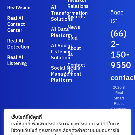
Investor
Relations
AI
RealVision
ติดต่อ
Transformation
Awards
Real AI
Solutions
เรา
Contact
News
AI Data
Center
(66)
Platform
Blog
Real AI
2-
AI Social
Detection
About
Listening
150-
us
Real AI
Solution
9550
Listening
Contact
Social Media
us
Management
contac
Platform
2026 ©
Real
Smart
Public
Company
Limited.
เว็บไซต์นี้ใช้คุกกี้
Privacy
เราใช้คุกกี้เพื่อเพิ่มประสิทธิภาพ และประสบการณ์ที่ดีในการ
Policy
/
ใช้งานเว็บไซต์ คุณสามารถเลือกตั้งค่าความยินยอมการใช้
Terms &