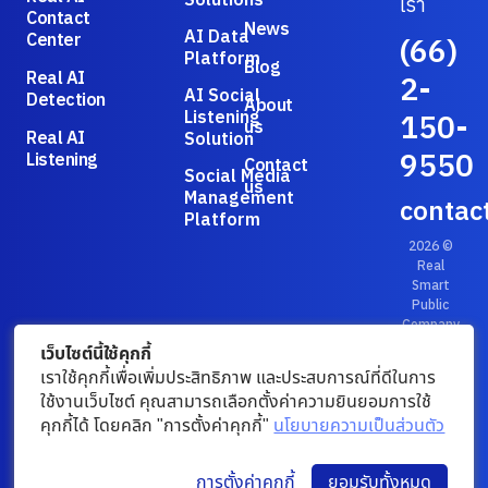
เรา
Contact
News
AI Data
Center
(66)
Platform
Blog
Real AI
2-
AI Social
Detection
About
Listening
150-
us
Real AI
Solution
9550
Listening
Contact
Social Media
us
Management
contac
Platform
2026 ©
Real
Smart
Public
Company
Limited.
เว็บไซต์นี้ใช้คุกกี้
Privacy
เราใช้คุกกี้เพื่อเพิ่มประสิทธิภาพ และประสบการณ์ที่ดีในการ
Policy
/
ใช้งานเว็บไซต์ คุณสามารถเลือกตั้งค่าความยินยอมการใช้
Terms &
คุกกี้ได้ โดยคลิก "การตั้งค่าคุกกี้"
นโยบายความเป็นส่วนตัว
Conditions
การตั้งค่าคุกกี้
ยอมรับทั้งหมด