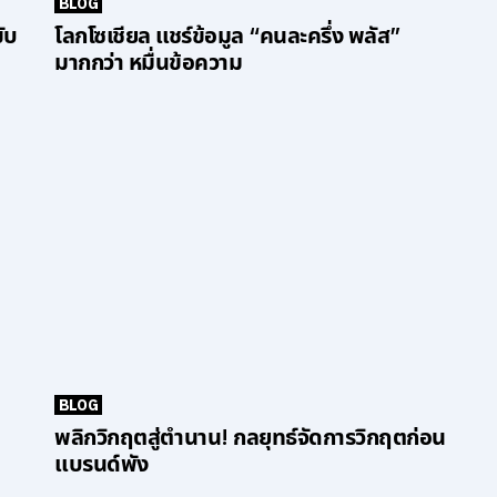
BLOG
ับ
โลกโซเชียล แชร์ข้อมูล “คนละครึ่ง พลัส”
มากกว่า หมื่นข้อความ
BLOG
พลิกวิกฤตสู่ตำนาน! กลยุทธ์จัดการวิกฤตก่อน
แบรนด์พัง