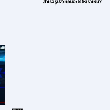
สำเร็จรูปสะท้อนอะไรให้เราเห็น?