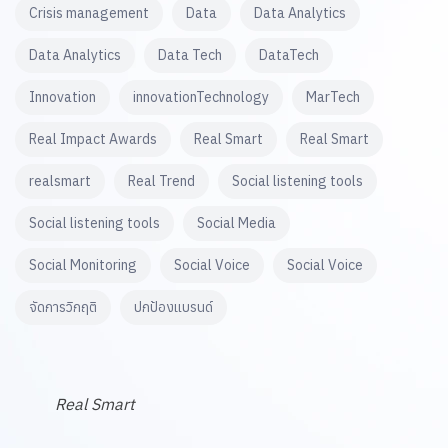
Crisis management
Data
Data Analytics
Data Analytics
Data Tech
DataTech
Innovation
innovationTechnology
MarTech
Real Impact Awards
Real Smart
Real Smart
realsmart
Real Trend
Social listening tools
Social listening tools
Social Media
Social Monitoring
Social Voice
Social Voice
จัดการวิกฤติ
ปกป้องแบรนด์
Real Smart