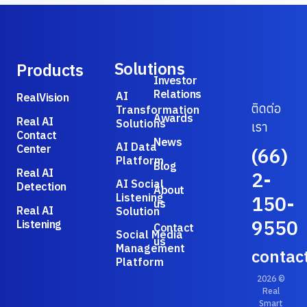
Solutions
Products
Investor
Relations
AI
RealVision
ติดต่อ
Transformation
Awards
Real AI
Solutions
เรา
Contact
News
AI Data
Center
(66)
Platform
Blog
Real AI
2-
AI Social
Detection
About
Listening
150-
us
Real AI
Solution
9550
Listening
Contact
Social Media
us
Management
contac
Platform
2026 ©
Real
Smart