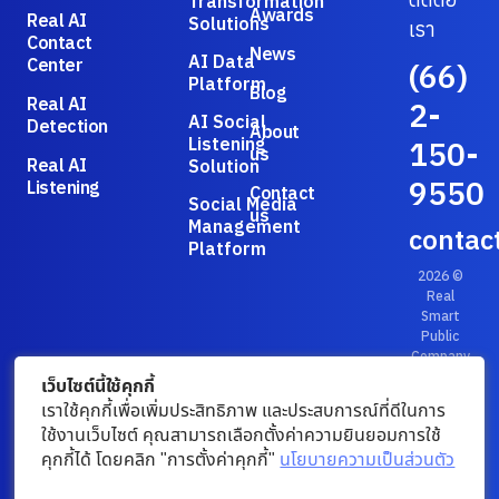
Transformation
Awards
Real AI
Solutions
เรา
Contact
News
AI Data
Center
(66)
Platform
Blog
Real AI
2-
AI Social
Detection
About
Listening
150-
us
Real AI
Solution
9550
Listening
Contact
Social Media
us
Management
contac
Platform
2026 ©
Real
Smart
Public
Company
Limited.
เว็บไซต์นี้ใช้คุกกี้
Privacy
เราใช้คุกกี้เพื่อเพิ่มประสิทธิภาพ และประสบการณ์ที่ดีในการ
Policy
/
ใช้งานเว็บไซต์ คุณสามารถเลือกตั้งค่าความยินยอมการใช้
Terms &
คุกกี้ได้ โดยคลิก "การตั้งค่าคุกกี้"
นโยบายความเป็นส่วนตัว
Conditions