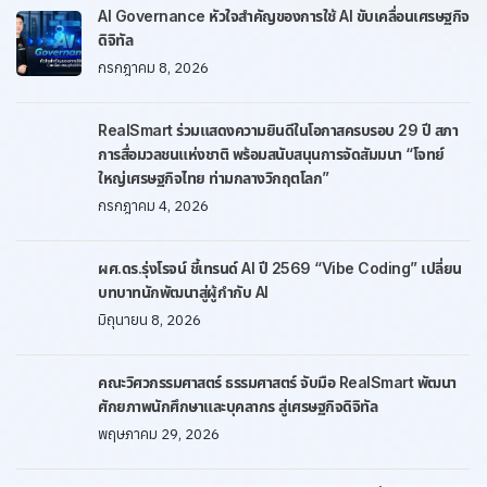
AI Governance หัวใจสำคัญของการใช้ AI ขับเคลื่อนเศรษฐกิจ
ดิจิทัล
กรกฎาคม 8, 2026
RealSmart ร่วมแสดงความยินดีในโอกาสครบรอบ 29 ปี สภา
การสื่อมวลชนแห่งชาติ พร้อมสนับสนุนการจัดสัมมนา “โจทย์
ใหญ่เศรษฐกิจไทย ท่ามกลางวิกฤตโลก”
กรกฎาคม 4, 2026
ผศ.ดร.รุ่งโรจน์ ชี้เทรนด์ AI ปี 2569 “Vibe Coding” เปลี่ยน
บทบาทนักพัฒนาสู่ผู้กำกับ AI
มิถุนายน 8, 2026
คณะวิศวกรรมศาสตร์ ธรรมศาสตร์ จับมือ RealSmart พัฒนา
ศักยภาพนักศึกษาและบุคลากร สู่เศรษฐกิจดิจิทัล
พฤษภาคม 29, 2026