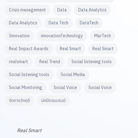
Crisis management
Data
Data Analytics
Data Analytics
Data Tech
DataTech
Innovation
innovationTechnology
MarTech
Real Impact Awards
Real Smart
Real Smart
realsmart
Real Trend
Social listening tools
Social listening tools
Social Media
Social Monitoring
Social Voice
Social Voice
จัดการวิกฤติ
ปกป้องแบรนด์
Real Smart