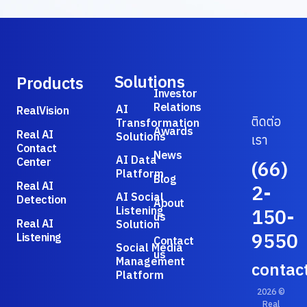
Solutions
Products
Investor
Relations
AI
RealVision
ติดต่อ
Transformation
Awards
Real AI
Solutions
เรา
Contact
News
AI Data
Center
(66)
Platform
Blog
Real AI
2-
AI Social
Detection
About
Listening
150-
us
Real AI
Solution
9550
Listening
Contact
Social Media
us
Management
contac
Platform
2026 ©
Real