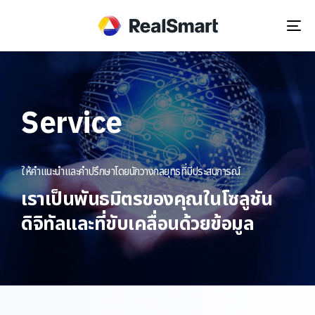
Tog
nav
Service
ให้คำแนะนำและคำปรึกษาโดยนักวางกลยุทธที่มีประสบการณ์
เราเป็นพันธมิตรของคุณในโซลูชัน
ดิจิทัลและที่ขับเคลื่อนด้วยข้อมูล​