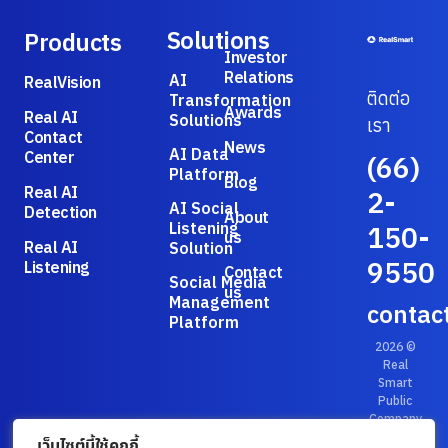
Solutions
Products
Investor
Relations
AI
RealVision
ติดต่อ
Transformation
Awards
Real AI
Solutions
เรา
Contact
News
AI Data
Center
(66)
Platform
Blog
Real AI
2-
AI Social
Detection
About
Listening
150-
us
Real AI
Solution
9550
Listening
Contact
Social Media
us
Management
contac
Platform
2026 ©
Real
Smart
Public
Company
Limited.
เว็บไซต์นี้ใช้คุกกี้