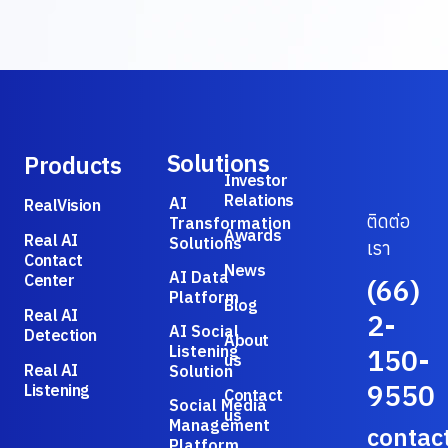
Solutions
Products
Investor
Relations
AI
RealVision
ติดต่อ
Transformation
Awards
Real AI
Solutions
เรา
Contact
News
AI Data
Center
(66)
Platform
Blog
Real AI
2-
AI Social
Detection
About
Listening
150-
us
Real AI
Solution
9550
Listening
Contact
Social Media
us
Management
contac
Platform